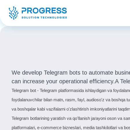
We develop Telegram bots to automate busine
can increase your operational efficiency.A Te
Telegram bot - Telegram platformasida ishlaydigan va foydalanuv
foydalanuvchilar bilan matn, rasm, fayl, audioso'z va boshqa tu
va boshqalar kabi vazifalarni o'zlashtirish imkoniyatlarini taqdim
Telegram botlarining yaratish va qo'llanish jarayoni oson va sam
platformalari, e-commerce bizneslari, media tashkilotlari va bo