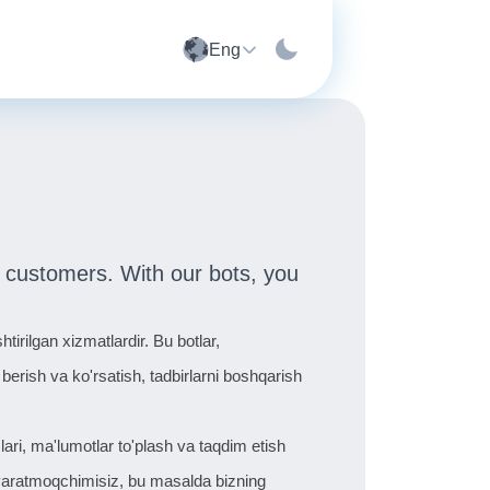
Eng
 customers. With our bots, you
.
irilgan xizmatlardir. Bu botlar,
erish va ko'rsatish, tadbirlarni boshqarish
lari, ma'lumotlar to'plash va taqdim etish
i yaratmoqchimisiz, bu masalda bizning