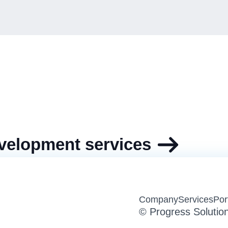
velopment services
Company
Services
Por
© Progress Solutio