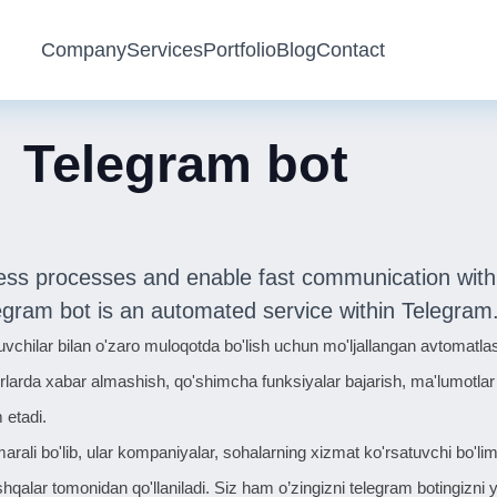
Company
Services
Portfolio
Blog
Contact
Telegram bot
ss processes and enable fast communication with
legram bot is an automated service within Telegram
chilar bilan o'zaro muloqotda bo'lish uchun mo'ljallangan avtomatlasht
rlarda xabar almashish, qo'shimcha funksiyalar bajarish, ma'lumotlar b
 etadi.
arali bo'lib, ular kompaniyalar, sohalarning xizmat ko'rsatuvchi bo'lim
shqalar tomonidan qo'llaniladi. Siz ham o’zingizni telegram botingizn